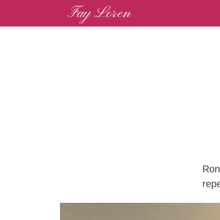
Fay Loren
Hoofdnavigatie
Ron
rep