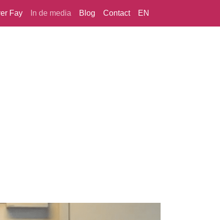
er Fay
In de media
Blog
Contact
EN