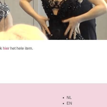
jk
hier
het hele item.
NL
EN