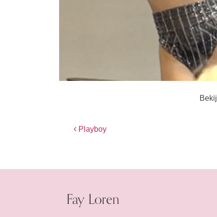
Beki
Bericht navigatie
Playboy
Fay Loren